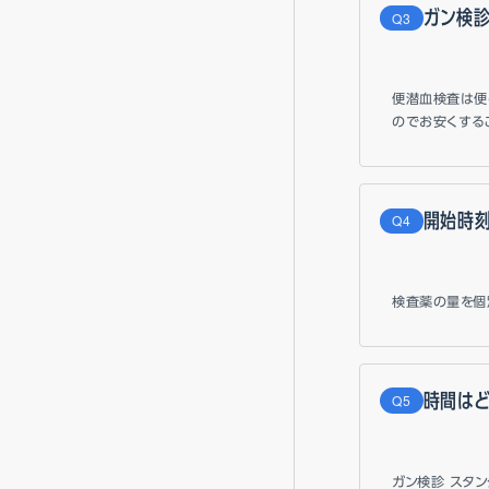
ガン検
Q
便潜血検査は便
のでお安くする
開始時
Q
検査薬の量を個
時間はど
Q
ガン検診 スタ