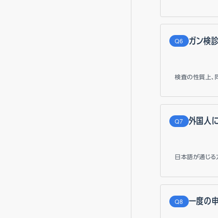
ガン検
Q
検査の性質上、
外国人
Q
日本語が通じる
一度の
Q