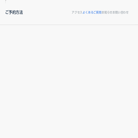
ご予約方法
アクセス
よくあるご質問
お知らせ
お問い合わせ
T（ガン）検査のご依頼
ET（認知症）検査のご依頼