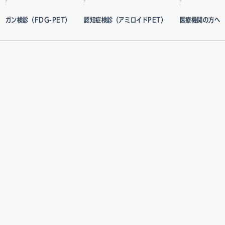
ガン検診（FDG-PET）
認知症検診（アミロイドPET）
医療機関の方へ
ガン検診（FDG-PET）とは？
認知症検診（アミロイドPET）とは？
FDG-PE
コースのご案内
コースのご案内
アミロイドP