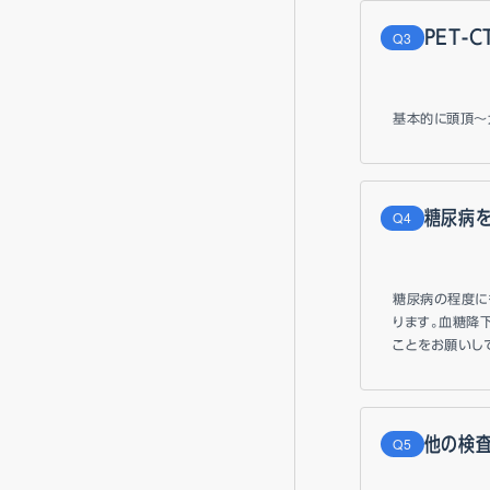
PET-
Q
基本的に頭頂～
糖尿病
Q
糖尿病の程度に
ります。血糖降
ことをお願いし
他の検査
Q