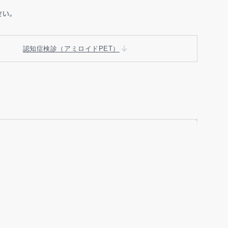
い。
認知症検診（アミロイドPET）